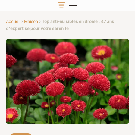
Accueil
›
Maison
›
Top anti-nuisibles en drôme : 47 ans
d'expertise pour votre sérénité