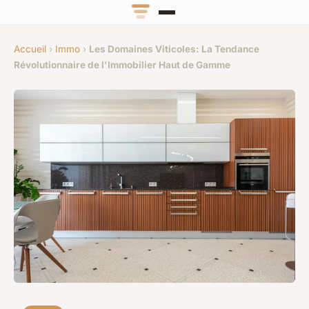
Accueil
›
Immo
›
Les Domaines Viticoles: La Tendance
Révolutionnaire de l'Immobilier Haut de Gamme